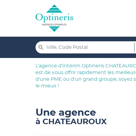
Formulaire
UN
RECHERCHER
Ville,
de
POINT
DE
Code
recherche
VENTE
OPTINERIS
Postal
L’agence d’intérim Optineris CHATEAURO
est de vous offrir rapidement les meille
d'une PME ou d'un grand groupe, soyez s
le mieux !
Une agence
à CHATEAUROUX