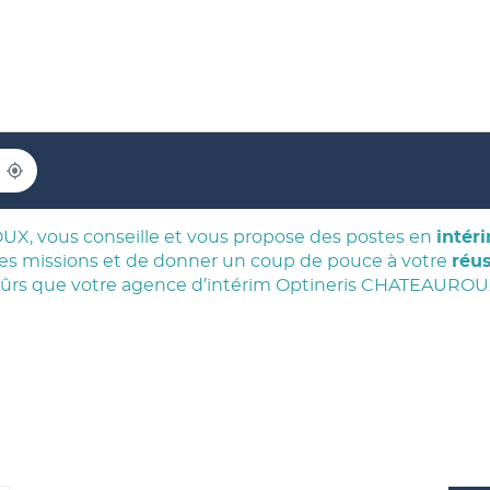
À
PROXIMITÉ
,
TROUVER
UN
UX, vous conseille et vous propose des postes en
intér
POINT
ures missions et de donner un coup de pouce à votre
réus
DE
VENTE
ûrs que votre agence d’intérim Optineris CHATEAUROUX
OPTINERIS