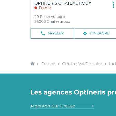
OPTINERIS
OPTINERIS CHATEAUROUX
P
CHATEAUROUX
Fermé
d
CHATEAUROUX
20 Place Voltaire
36000 Chateauroux
NUMÉRO
JUS
APPELER
ITINÉRAIRE
DE
POI
TÉLÉPHONE
DE
VEN
OPT
CH
Accueil
France
Centre-Val De Loire
In
Les agences Optineris 
Argenton-Sur-Creuse