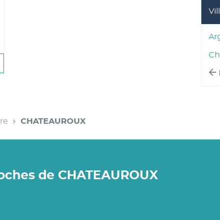
Vil
lus
'options
Ar
Ch
QU'AU
NT
TE
INERIS
ATEAUROUX
dre
CHATEAUROUX
proches de CHATEAUROUX