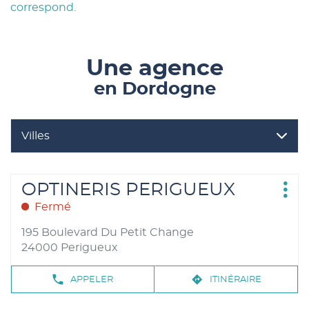
correspond.
Une agence
en Dordogne
Villes
Perigueux
OPTINERIS
Retour à Nouvelle-Aquitaine
OPTINERIS PERIGUEUX
Plus
PERIGUEUX
Fermé
d'op
PERIGUEUX
195 Boulevard Du Petit Change
24000 Perigueux
NUMÉRO
JUSQU'AU
APPELER
ITINÉRAIRE
DE
POINT
TÉLÉPHONE
DE
VENTE