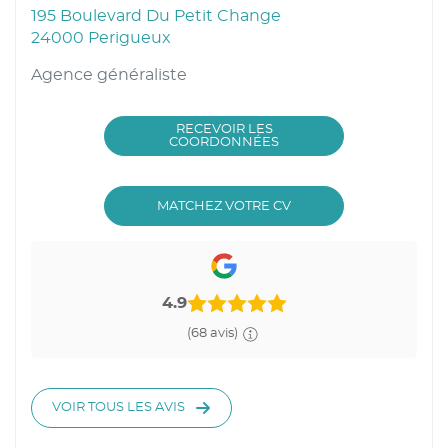
195 Boulevard Du Petit Change
24000 Perigueux
Agence généraliste
RECEVOIR LES
DU
COORDONNÉES
POINT
DE
VENTE
OPTINERIS
BRIDGE.THEME.LOCATI
MATCHEZ VOTRE CV
PERIGUEUX
CTA.SRLABEL
4.9
(68 avis)
VOIR TOUS LES AVIS