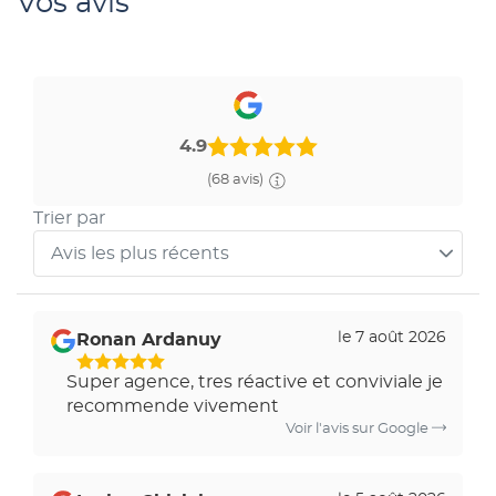
Vos avis
4.9
(68 avis)
Trier par
Avis les plus récents
Trier
les
avis
le 7 août 2026
Ronan Ardanuy
par
Super agence, tres réactive et conviviale je
recommende vivement
Voir l'avis sur Google