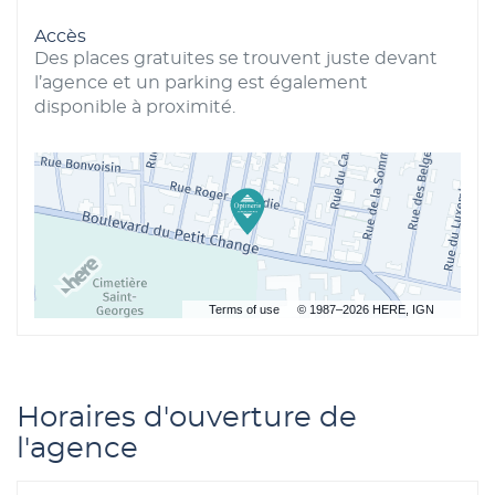
Accès
Des places gratuites se trouvent juste devant
l’agence et un parking est également
disponible à proximité.
Terms of use
© 1987–2026 HERE, IGN
Horaires d'ouverture de
l'agence
Horaires
Horaires
Horaires
Horaires
Horaires
Horaires
Horaires
Lundi
Mardi
Mercredi
Jeudi
Vendredi
Samedi
08:30
08:30
08:30
08:30
08:30
-
-
-
-
-
12:30
12:30
12:30
12:30
12:30
14:00
14:00
14:00
14:00
14:00
Fermé
-
-
-
-
-
18:00
18:00
18:00
18:00
18:00