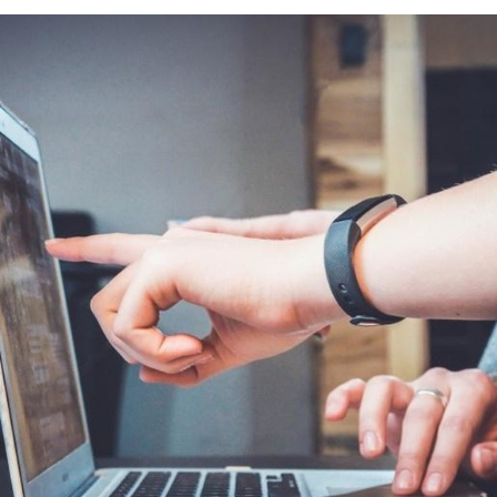
POINT
DE
VENTE
OPTINERIS
USSEL