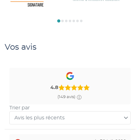
Vos avis
4.8
(149 avis)
Trier par
Avis les plus récents
Trier
les