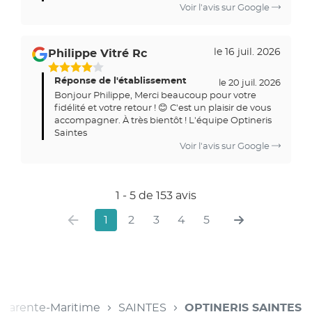
Voir l'avis sur Google
le 16 juil. 2026
Philippe Vitré Rc
Réponse de l'établissement
le 20 juil. 2026
Bonjour Philippe, Merci beaucoup pour votre
fidélité et votre retour ! 😊 C'est un plaisir de vous
accompagner. À très bientôt ! L'équipe Optineris
Saintes
Voir l'avis sur Google
1 - 5 de 153 avis
1
2
3
4
5
harente-Maritime
SAINTES
OPTINERIS SAINTES