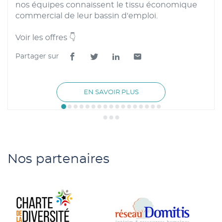
nos équipes connaissent le tissu économique
commercial de leur bassin d'emploi.
Voir les offres 👇
Partager sur
Lien
Lien
Lien
Lien
de
de
de
de
partage
partage
partage
partage
À
EN SAVOIR PLUS
vers
vers
vers
vers
PROPOS
facebook
twitter
linkedin
email
DE
LA
PUBLICATION
COMMERCE
:
INTÉRIM
ET
RECRUTEMENT
Nos partenaires
AVEC
OPTINERIS