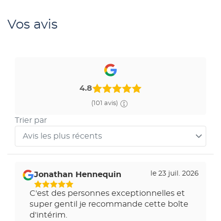
Vos avis
4.8
(101 avis)
Trier par
Avis les plus récents
Trier
les
avis
le 23 juil. 2026
Jonathan Hennequin
par
C'est des personnes exceptionnelles et
super gentil je recommande cette boîte
d'intérim.