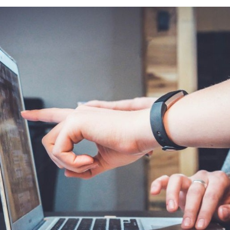
POINT
DE
VENTE
OPTINERIS
CLERMONT