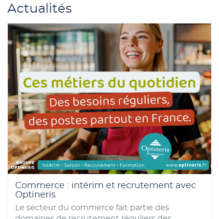
Actualités
Entreprise à la recherche de talents ?
Optineris Orleans peut vous aider dans votre
recrutement. Notre approche basée sur
l'
écoute
, la
confiance
et l'
agilité
garantit un
partenariat efficace et pérenne. Notre équipe,
experte en recrutement et solutions RH vous
accompagne à chaque étape : recrutement,
gestion administrative et besoin en formation
(CACES, permis, habilitation électrique... etc.).
Besoin de conseils ?
Contactez l'agence
Optineris Orleans par mail ou téléphone.
Commerce : intérim et recrutement avec
Optineris
Le secteur du commerce fait partie des
domaines de recrutement réguliers des