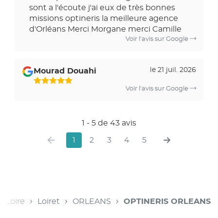
sont a l'écoute j'ai eux de très bonnes
missions optineris la meilleure agence
d'Orléans Merci Morgane merci Camille
Voir l'avis sur Google
le 21 juil. 2026
Mourad Douahi
Voir l'avis sur Google
1 - 5 de 43 avis
1
2
3
4
5
e Loire
Loiret
ORLEANS
OPTINERIS ORLEANS