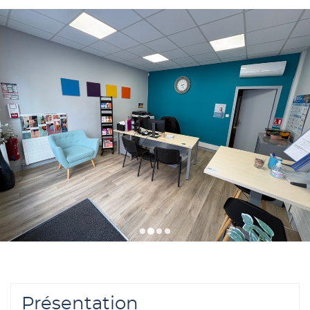
POINT
DE
VENTE
OPTINERIS
ORLEANS
Présentation