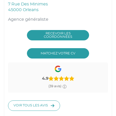
7 Rue Des Minimes
45000 Orleans
Agence généraliste
RECEVOIR LES
DU
COORDONNÉES
POINT
DE
VENTE
OPTINERIS
BRIDGE.THEME.LOCATI
MATCHEZ VOTRE CV
ORLEANS
CTA.SRLABEL
4.9
(39 avis)
VOIR TOUS LES AVIS