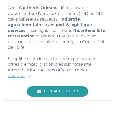
Avec
Optineris Orleans
, découvrez des
opportunités d'emploi en intérim, CDD ou CDI
dans différents secteurs :
industrie
,
agroalimentaire
,
transport & logistique
,
services
, mais également dans l'
hôtellerie & la
restauration
et dans le
BTP
à Orleans et ses
environs, dans le Loiret et en région Centre-Val
de Loire.
Simplifiez vos démarches en explorant nos
offres d'emploi disponibles sur notre site
internet, rubrique "Nos offres d'emploi".
Voir plus
Nos recruteurs spécialisés vous
accompagnent
dans votre recherche d'emploi
LE
CONTACTEZ-NOUS !
dans tous les secteurs, y compris pour les
POINT
DE
emplois saisonniers en
hiver
, en
été
et tout au
VENTE
long de l'année grâce à notre réseau de plus de
OPTINERIS
ORLEANS
32 agences en France.