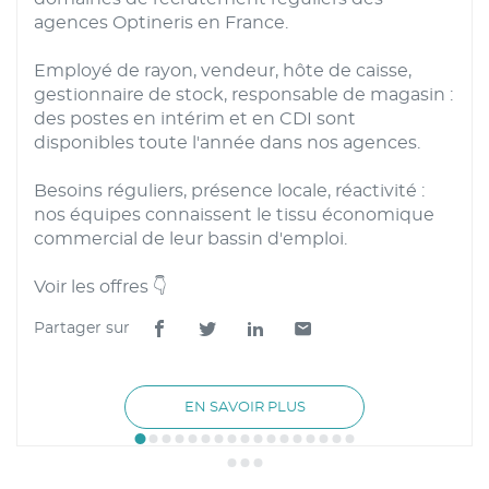
agences Optineris en France.
Employé de rayon, vendeur, hôte de caisse,
gestionnaire de stock, responsable de magasin :
des postes en intérim et en CDI sont
disponibles toute l'année dans nos agences.
Besoins réguliers, présence locale, réactivité :
nos équipes connaissent le tissu économique
commercial de leur bassin d'emploi.
Voir les offres 👇
Partager sur
Lien
Lien
Lien
Lien
de
de
de
de
partage
partage
partage
partage
À
EN SAVOIR PLUS
vers
vers
vers
vers
PROPOS
facebook
twitter
linkedin
email
DE
LA
PUBLICATION
COMMERCE