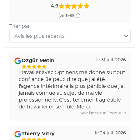
4.9
(39 avis)
Trier par
Avis les plus récents
Trier
les
avis
le 31 juil. 2026
Özgür Metin
par
Travailler avec Optineris me donne surtout
confiance. Je peux dire que j'ai été
l'agence intérimaire la plus pénible que j'ai
jamais connue au sujet de ma vie
professionnelle. C'est tellement agréable
de travailler ensemble. Merci.
Voir l'avis sur Google
le 24 juil. 2026
Thierry Vitry